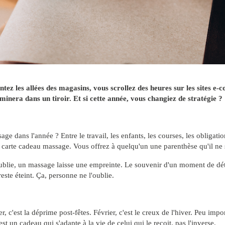
ez les allées des magasins, vous scrollez des heures sur les sites e-
rminera dans un tiroir. Et si cette année, vous changiez de stratégie ?
e dans l'année ? Entre le travail, les enfants, les courses, les obligati
ne carte cadeau massage. Vous offrez à quelqu'un une parenthèse qu'il ne s
oublie, un massage laisse une empreinte. Le souvenir d'un moment de dét
ste éteint. Ça, personne ne l'oublie.
, c'est la déprime post-fêtes. Février, c'est le creux de l'hiver. Peu impor
 un cadeau qui s'adapte à la vie de celui qui le reçoit, pas l'inverse.