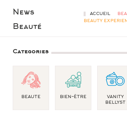
News
ACCUEIL
BEA
BEAUTY EXPERIE
Beauté
Categories
BEAUTE
BIEN-ÊTRE
VANITY
BELLYST