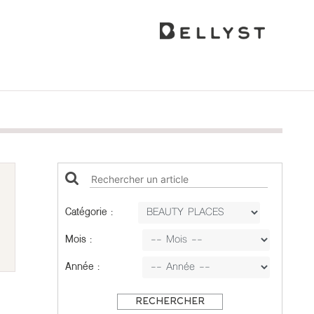
Catégorie :
Mois :
Année :
RECHERCHER