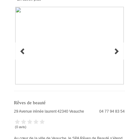
Rêves de beauté
29 Avenue irénée laurent
42340
Veauche
04 77 94 83 54
(0 avis)
Au cœur de la ville de Veauche, le SPA Rêves de Beauté s’étend