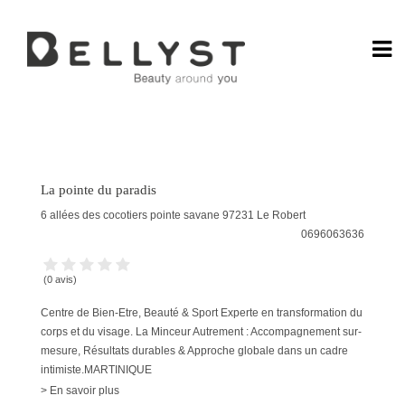
Spa
La pointe du paradis
6 allées des cocotiers pointe savane
97231
Le Robert
0696063636
Gamme de prix
€0 — €18 000
(0 avis)
Centre de Bien-Etre, Beauté & Sport Experte en transformation du
Sélectionnez une marque
corps et du visage. La Minceur Autrement : Accompagnement sur-
mesure, Résultats durables & Approche globale dans un cadre
Offres promotionnelles
intimiste.MARTINIQUE
Seulement les établissements présentant des réductions
> En savoir plus