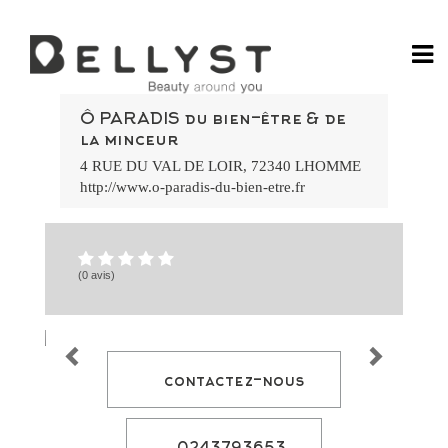
Ga
Rá
Ô PARADIS du bien-être & de
no
la minceur
Jo
Po
4 RUE DU VAL DE LOIR
,
72340
LHOMME
do
Ca
http://www.o-paradis-du-bien-etre.fr
Onl
58
Ca
bet
7k
:
Div
(0 avis)
e
Gr
Vit
Es
por
Vo
Ap
contactez-nous
e
Ve
no
Ca
lea