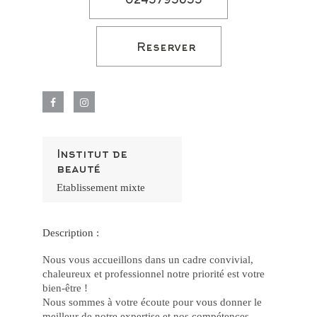
0243793653
–
Jo
Fác
e
Po
Reserver
Jo
Po
e
Gr
Pr
no
Ca
Onl
luc
2
De
Institut de
os
beauté
Jo
Ma
Etablissement mixte
Po
no
Ca
joh
bet
Description :
e
Ga
Nous vous accueillons dans un cadre convivial,
77
bet
chaleureux et professionnel notre priorité est votre
Ap
bien-être !
Fác
Gr
Nous sommes à votre écoute pour vous donner le
Op
meilleur de notre expertise et nos compétences,