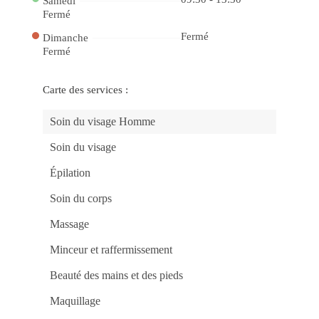
Samedi
e
Vit
Fermé
no
Ca
Fermé
Dimanche
be
Fermé
Ap
no
Jo
Ma
Carte des services :
Po
do
Ca
Soin du visage Homme
gg
Ga
Pr
Soin du visage
Rá
no
Épilation
Ca
Onl
be
Soin du corps
Jo
Fác
e
Massage
Rá
no
Minceur et raffermissement
Ca
mr
Jo
Beauté des mains et des pieds
e
Ga
Maquillage
co
Fac