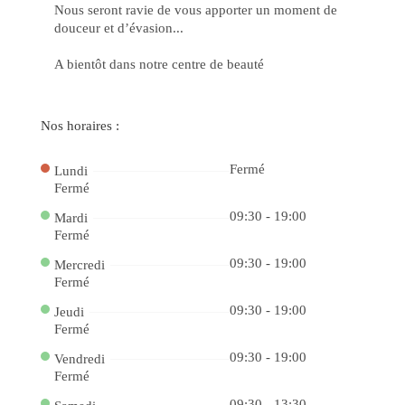
o
Nous seront ravie de vous apporter un moment de
Ca
douceur et d’évasion...
88
bet
e
A bientôt dans notre centre de beauté
Ga
co
Jo
Po
Ga
Nos horaires :
Fac
no
Ca
Onl
Fermé
Lundi
do
Fermé
Ap
e
09:30 - 19:00
Mardi
Ve
no
Fermé
Ca
bet
09:30 - 19:00
Mercredi
4
Fermé
Jo
Po
e
09:30 - 19:00
Jeudi
Gr
Fermé
Pr
na
09:30 - 19:00
f12
Vendredi
De
Fermé
a
Div
09:30 - 13:30