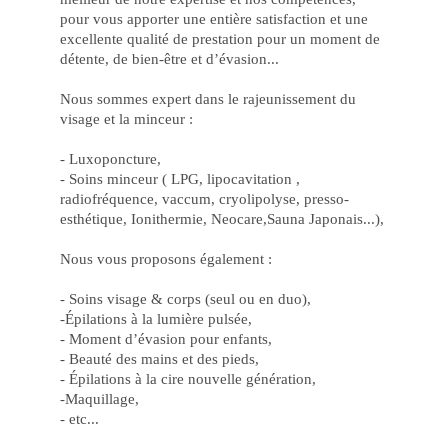
de
Vit
pour vous apporter une entière satisfaction et une
Jo
excellente qualité de prestation pour un moment de
no
détente, de bien-être et d’évasion...
Ca
Onl
cbe
Nous sommes expert dans le rajeunissement du
e
Au
visage et la minceur :
su
Ch
de
- Luxoponcture,
Ga
- Soins minceur ( LPG, lipocavitation ,
Ga
radiofréquence, vaccum, cryolipolyse, presso-
Pr
Inc
esthétique, Ionithermie, Neocare,Sauna Japonais...),
co
Jo
Po
Nous vous proposons également :
no
Ca
be
- Soins visage & corps (seul ou en duo),
Ca
-Épilations à la lumière pulsée,
pk
- Moment d’évasion pour enfants,
On
a
- Beauté des mains et des pieds,
Sor
- Épilations à la cire nouvelle génération,
Es
ao
-Maquillage,
Se
- etc...
La
Ex