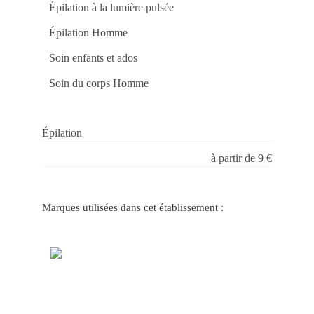
no
Épilation à la lumière pulsée
Ca
be
Épilation Homme
Ca
tvb
On
Soin enfants et ados
a
Sor
Es
Soin du corps Homme
Ao
Se
La
Ap
no
Épilation
Me
Jo
à partir de 9 €
do
Ca
Onl
pg
Ga
Marques utilisées dans cet établissement :
Gr
no
Ca
to
co
Jo
Po
Ca
fuw
Gr
Vit