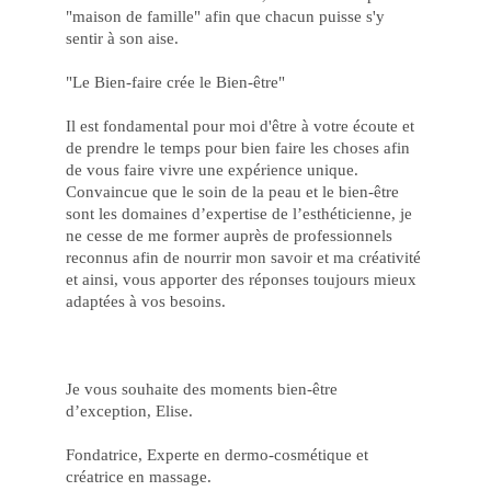
de
"maison de famille" afin que chacun puisse s'y
Vit
Jo
sentir à son aise.
no
Ca
Onl
"Le Bien-faire crée le Bien-être"
cbe
e
Il est fondamental pour moi d'être à votre écoute et
Au
su
de prendre le temps pour bien faire les choses afin
Ch
de vous faire vivre une expérience unique.
de
Ga
Convaincue que le soin de la peau et le bien-être
Ga
sont les domaines d’expertise de l’esthéticienne, je
Pr
Inc
ne cesse de me former auprès de professionnels
co
reconnus afin de nourrir mon savoir et ma créativité
Jo
et ainsi, vous apporter des réponses toujours mieux
Po
no
adaptées à vos besoins.​
Ca
be
Ca
pk
On
a
Je vous souhaite des moments bien-être
Sor
d’exception, Elise.
Es
ao
Se
Fondatrice, Experte en dermo-cosmétique et
La
créatrice en massage.
Ex