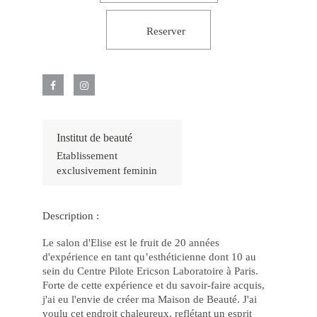
–
Jo
Fác
Reserver
e
Po
Jo
Po
e
Gr
Pr
no
Ca
Onl
luc
Institut de beauté
2
De
Etablissement
os
exclusivement feminin
Jo
Ma
Po
no
Ca
Description :
joh
bet
e
Le salon d'Elise est le fruit de 20 années
Ga
d'expérience en tant qu’esthéticienne dont 10 au
77
bet
sein du Centre Pilote Ericson Laboratoire à Paris.
Ap
Forte de cette expérience et du savoir-faire acquis,
Fác
j'ai eu l'envie de créer ma Maison de Beauté. J'ai
Gr
Op
voulu cet endroit chaleureux, reflétant un esprit