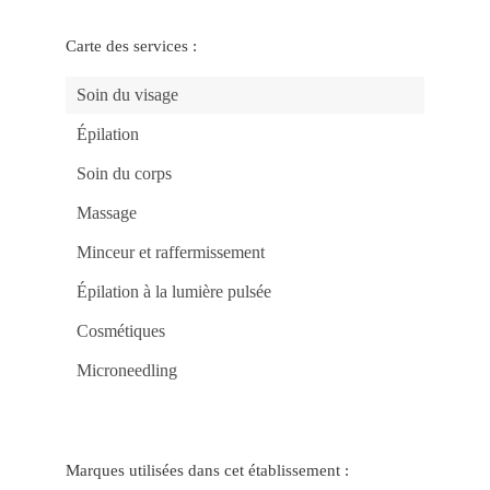
e
Vit
no
Carte des services :
Ca
be
Ap
Soin du visage
no
Jo
Ma
Épilation
Po
do
Soin du corps
Ca
gg
Ga
Massage
Pr
Rá
no
Minceur et raffermissement
Ca
Onl
Épilation à la lumière pulsée
be
Jo
Fác
Cosmétiques
e
Rá
Microneedling
no
Ca
mr
Jo
e
Ga
co
Marques utilisées dans cet établissement :
Fac