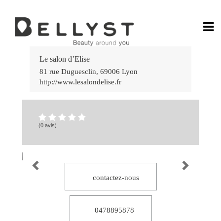
Ga
Rá
Le salon d’Elise
no
Jo
81 rue Duguesclin
,
69006
Lyon
Po
http://www.lesalondelise.fr
do
Ca
Onl
58
Ca
bet
(0 avis)
7k
:
Div
e
Gr
Vit
Es
por
Vo
contactez-nous
Ap
e
Ve
no
Ca
0478895878
lea