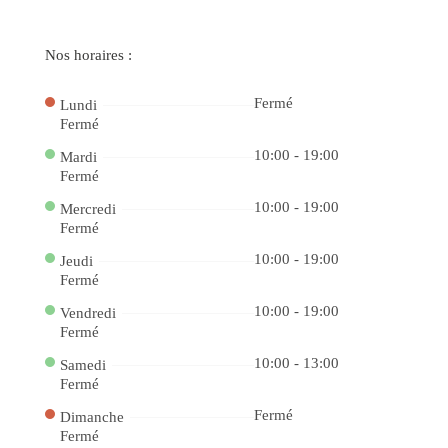
o
Ca
88
bet
Nos horaires :
e
Ga
co
Jo
Fermé
Lundi
Po
Fermé
Ga
Fac
10:00 - 19:00
Mardi
no
Ca
Fermé
Onl
do
10:00 - 19:00
Mercredi
Ap
Fermé
e
Ve
no
10:00 - 19:00
Jeudi
Ca
Fermé
bet
4
10:00 - 19:00
Jo
Vendredi
Po
Fermé
e
Gr
10:00 - 13:00
Samedi
Pr
na
Fermé
f12
De
Fermé
Dimanche
a
Fermé
Div