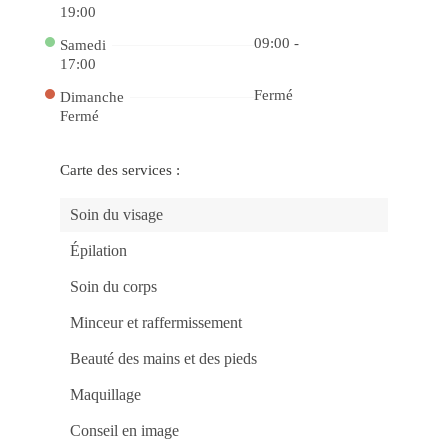
o
19:00
Ca
88
09:00 -
Samedi
bet
e
17:00
Ga
co
Fermé
Dimanche
Jo
Fermé
Po
Ga
Fac
no
Carte des services :
Ca
Onl
do
Soin du visage
Ap
e
Ve
Épilation
no
Ca
bet
Soin du corps
4
Jo
Minceur et raffermissement
Po
e
Gr
Beauté des mains et des pieds
Pr
na
Maquillage
f12
De
a
Conseil en image
Div