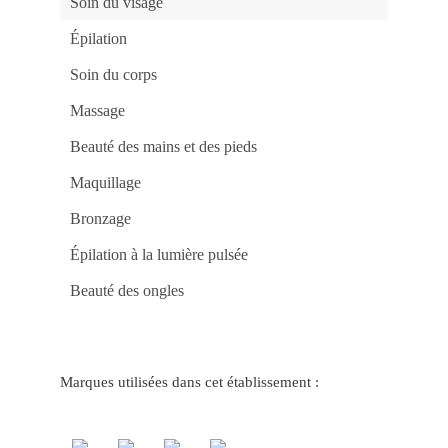
Soin du visage
o
Ca
88
Épilation
bet
e
Soin du corps
Ga
co
Jo
Massage
Po
Ga
Fac
Beauté des mains et des pieds
no
Ca
Maquillage
Onl
do
Ap
Bronzage
e
Ve
Épilation à la lumière pulsée
no
Ca
bet
Beauté des ongles
4
Jo
Po
e
Gr
Pr
Marques utilisées dans cet établissement :
na
f12
De
a
Div