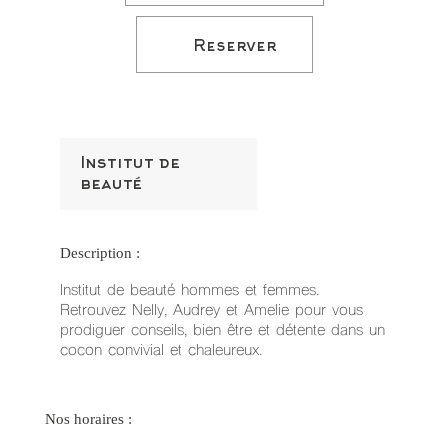
–
Jo
Fác
Reserver
e
Po
Jo
Po
e
Gr
Pr
no
Ca
Institut de
Onl
beauté
luc
2
De
os
Jo
Description :
Ma
Po
no
Institut de beauté hommes et femmes.
Ca
Retrouvez Nelly, Audrey et Amelie pour vous
joh
bet
prodiguer conseils, bien être et détente dans un
e
cocon convivial et chaleureux.
Ga
77
bet
Ap
Fác
Nos horaires :
Gr
Op