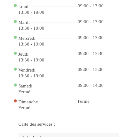
de
Vit
09:00 - 13:00
Lundi
Jo
13:30 - 19:00
no
Ca
09:00 - 13:00
Mardi
Onl
cbe
13:30 - 19:00
e
Au
09:00 - 13:00
Mercredi
su
13:30 - 19:00
Ch
de
Ga
09:00 - 13:30
Jeudi
Ga
13:30 - 19:00
Pr
Inc
09:00 - 13:00
co
Vendredi
Jo
13:30 - 19:00
Po
no
09:00 - 14:00
Samedi
Ca
be
Fermé
Ca
pk
Fermé
Dimanche
On
Fermé
a
Sor
Es
ao
Carte des services :
Se
La
Ex