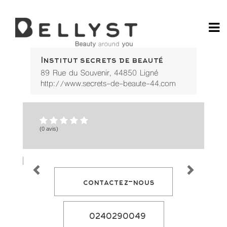
Ga
Rá
Institut secrets de beauté
no
89 Rue du Souvenir
,
44850
Ligné
Jo
Po
http://www.secrets-de-beaute-44.com
do
Ca
Onl
58
Ca
bet
(0 avis)
7k
:
Div
e
Gr
Vit
Es
por
Vo
contactez-nous
Ap
e
Ve
no
Ca
0240290049
lea