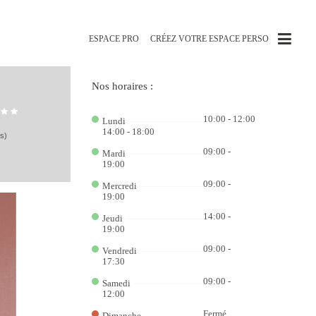
ESPACE PRO
CRÉEZ VOTRE ESPACE PERSO
Ga
Rá
Nos horaires :
no
Jo
Po
10:00 - 12:00
Lundi
do
Ca
14:00 - 18:00
is)
Onl
58
09:00 -
Mardi
Ca
19:00
bet
7k
:
09:00 -
Mercredi
Div
19:00
e
Gr
14:00 -
Jeudi
Vit
19:00
Es
por
09:00 -
Vo
Vendredi
Ap
17:30
e
Ve
09:00 -
Samedi
no
12:00
Ca
lea
Fermé
Dimanche