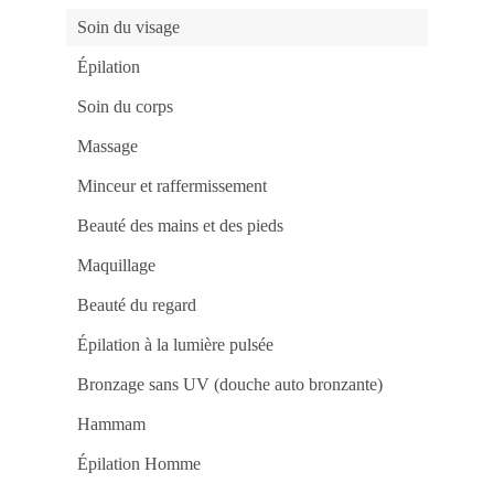
e
Vit
Soin du visage
no
Ca
Épilation
be
Ap
no
Soin du corps
Jo
Ma
Po
Massage
do
Ca
Minceur et raffermissement
gg
Ga
Pr
Beauté des mains et des pieds
Rá
no
Maquillage
Ca
Onl
be
Beauté du regard
Jo
Fác
Épilation à la lumière pulsée
e
Rá
no
Bronzage sans UV (douche auto bronzante)
Ca
mr
Jo
Hammam
e
Ga
Épilation Homme
co
Fac