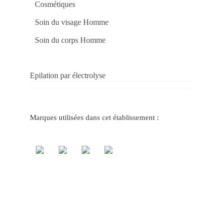
no
Cosmétiques
Ca
be
Soin du visage Homme
Ca
tvb
On
Soin du corps Homme
a
Sor
Es
Ao
Se
Epilation par électrolyse
La
Ap
no
Me
Jo
do
Marques utilisées dans cet établissement :
Ca
Onl
pg
Ga
Gr
no
Ca
to
co
Jo
Po
Ca
fuw
Gr
Vit