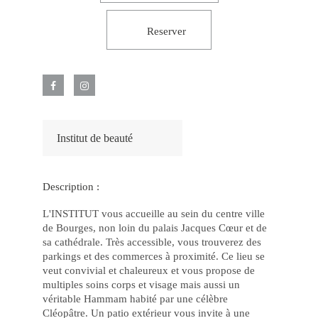
–
Jo
Fác
Reserver
e
Po
Jo
Po
e
Gr
Pr
no
Ca
Onl
luc
Institut de beauté
2
De
os
Jo
Ma
Description :
Po
no
Ca
L'INSTITUT vous accueille au sein du centre ville
joh
de Bourges, non loin du palais Jacques Cœur et de
bet
e
sa cathédrale. Très accessible, vous trouverez des
Ga
parkings et des commerces à proximité. Ce lieu se
77
veut convivial et chaleureux et vous propose de
bet
Ap
multiples soins corps et visage mais aussi un
Fác
véritable Hammam habité par une célèbre
Gr
Op
Cléopâtre. Un patio extérieur vous invite à une