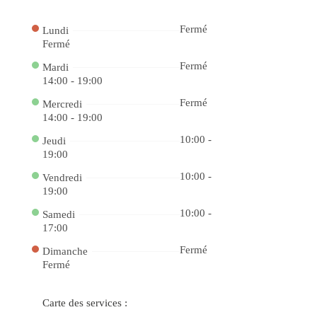
o
Ca
88
Fermé
Lundi
bet
e
Fermé
Ga
co
Fermé
Mardi
Jo
14:00 - 19:00
Po
Ga
Fac
Fermé
Mercredi
no
14:00 - 19:00
Ca
Onl
10:00 -
Jeudi
do
Ap
19:00
e
Ve
10:00 -
Vendredi
no
19:00
Ca
bet
4
10:00 -
Samedi
Jo
17:00
Po
e
Fermé
Gr
Dimanche
Pr
Fermé
na
f12
De
a
Carte des services :
Div