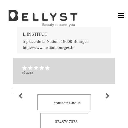
Ga
Rá
L'INSTITUT
no
Jo
5 place de la Nation
,
18000
Bourges
Po
http://www.institutbourges.fr
do
Ca
Onl
58
Ca
bet
(0 avis)
7k
:
Div
e
Gr
Vit
Es
por
Vo
contactez-nous
Ap
e
Ve
no
Ca
0248707038
lea