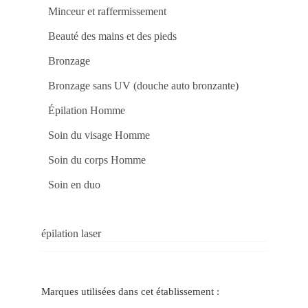
o
Minceur et raffermissement
Ca
88
bet
Beauté des mains et des pieds
e
Ga
Bronzage
co
Jo
Po
Bronzage sans UV (douche auto bronzante)
Ga
Fac
no
Épilation Homme
Ca
Onl
Soin du visage Homme
do
Ap
e
Soin du corps Homme
Ve
no
Soin en duo
Ca
bet
4
Jo
Po
épilation laser
e
Gr
Pr
na
f12
De
Marques utilisées dans cet établissement :
a
Div