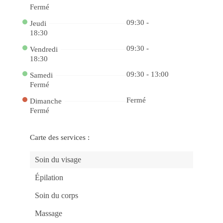
de
Fermé
Vit
Jo
09:30 -
no
Jeudi
Ca
18:30
Onl
cbe
09:30 -
Vendredi
e
Au
18:30
su
Ch
09:30 - 13:00
Samedi
de
Fermé
Ga
Ga
Pr
Fermé
Dimanche
Inc
Fermé
co
Jo
Po
no
Carte des services :
Ca
be
Ca
Soin du visage
pk
On
a
Épilation
Sor
Es
Soin du corps
ao
Se
La
Massage
Ex