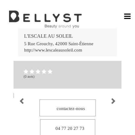
Ga
Rá
L'ESCALE AU SOLEIL
no
Jo
5 Rue Grouchy
,
42000
Saint-Étienne
Po
http://www.lescaleausoleil.com
do
Ca
Onl
58
Ca
bet
(0 avis)
7k
:
Div
e
Gr
Vit
Es
por
Vo
contactez-nous
Ap
e
Ve
no
Ca
04 77 20 27 73
lea