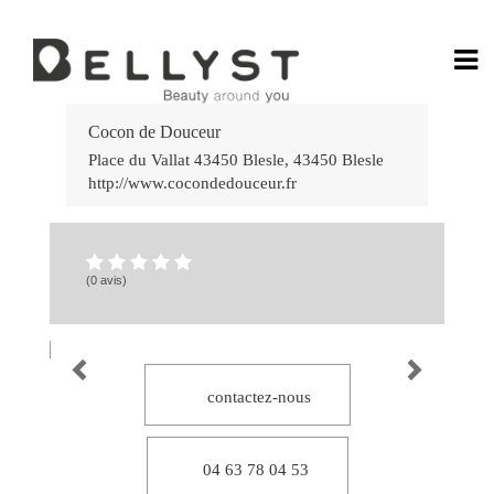
Ga
Rá
Cocon de Douceur
no
Jo
Place du Vallat 43450 Blesle
,
43450
Blesle
Po
http://www.cocondedouceur.fr
do
Ca
Onl
58
Ca
bet
(0 avis)
7k
:
Div
e
Gr
Vit
Es
por
Vo
contactez-nous
Ap
e
Ve
no
Ca
04 63 78 04 53
lea