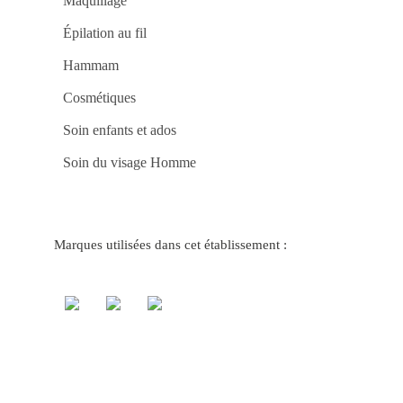
Maquillage
e
Vit
no
Épilation au fil
Ca
be
Hammam
Ap
no
Jo
Cosmétiques
Ma
Po
Soin enfants et ados
do
Ca
gg
Soin du visage Homme
Ga
Pr
Rá
no
Ca
Onl
be
Marques utilisées dans cet établissement :
Jo
Fác
e
Rá
no
Ca
mr
Jo
e
Ga
co
Fac