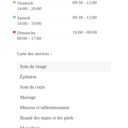
o
09:30 - 12:00
Vendredi
Ca
14:00 - 20:00
88
bet
e
09:30 - 12:00
Samedi
Ga
14:00 - 19:00
co
Jo
10:00 - 00:00
Dimanche
Po
Ga
00:00 - 17:00
Fac
no
Ca
Onl
Carte des services :
do
Ap
e
Soin du visage
Ve
no
Épilation
Ca
bet
4
Soin du corps
Jo
Po
Massage
e
Gr
Pr
Minceur et raffermissement
na
f12
De
Beauté des mains et des pieds
a
Div