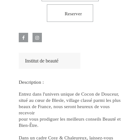
–
Jo
Fác
Reserver
e
Po
Jo
Po
e
Gr
Pr
no
Ca
Onl
luc
Institut de beauté
2
De
os
Jo
Ma
Description :
Po
no
Ca
Entrez dans l'univers unique de Cocon de Douceur,
joh
situé au cœur de Blesle, village classé parmi les plus
bet
e
beaux de France, nous seront heureux de vous
Ga
recevoir
77
pour vous prodiguer les meilleurs conseils Beauté et
bet
Ap
Bien-Être.
Fác
Gr
Op
Dans un cadre Cosy & Chaleureux, laissez-vous