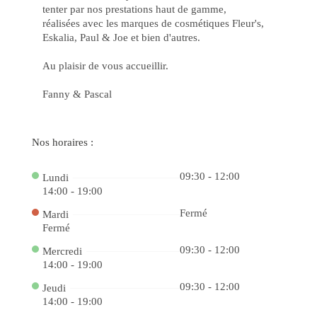
de
tenter par nos prestations haut de gamme,
Vit
Jo
réalisées avec les marques de cosmétiques Fleur's,
no
Eskalia, Paul & Joe et bien d'autres.
Ca
Onl
cbe
Au plaisir de vous accueillir.
e
Au
su
Fanny & Pascal
Ch
de
Ga
Ga
Pr
Nos horaires :
Inc
co
Jo
09:30 - 12:00
Lundi
Po
14:00 - 19:00
no
Ca
be
Fermé
Mardi
Ca
Fermé
pk
On
09:30 - 12:00
a
Mercredi
Sor
14:00 - 19:00
Es
ao
09:30 - 12:00
Jeudi
Se
La
14:00 - 19:00
Ex