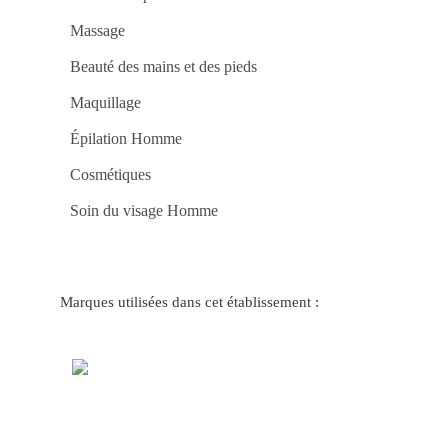
o
Ca
Massage
88
bet
e
Beauté des mains et des pieds
Ga
co
Maquillage
Jo
Po
Ga
Épilation Homme
Fac
no
Ca
Cosmétiques
Onl
do
Soin du visage Homme
Ap
e
Ve
no
Ca
bet
4
Marques utilisées dans cet établissement :
Jo
Po
e
Gr
Pr
na
f12
De
a
Div