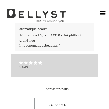
Ga
Rá
aromatique beauté
no
Jo
10 place de l'église
,
44310
saint philbert de
Po
grand-lieu
do
Ca
http://aromatiquebeaute.fr/
Onl
58
Ca
bet
7k
:
Div
(0 avis)
e
Gr
Vit
Es
por
Vo
contactez-nous
Ap
e
Ve
no
Ca
0240787366
lea