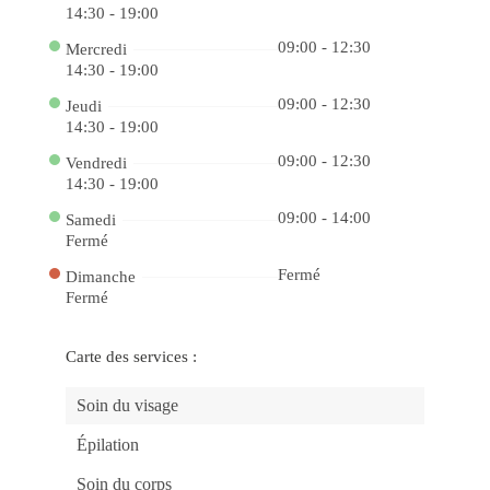
de
14:30 - 19:00
Vit
Jo
09:00 - 12:30
Mercredi
no
Ca
14:30 - 19:00
Onl
cbe
09:00 - 12:30
Jeudi
e
14:30 - 19:00
Au
su
Ch
09:00 - 12:30
Vendredi
de
14:30 - 19:00
Ga
Ga
09:00 - 14:00
Pr
Samedi
Inc
Fermé
co
Jo
Fermé
Dimanche
Po
no
Fermé
Ca
be
Ca
Carte des services :
pk
On
a
Sor
Soin du visage
Es
ao
Épilation
Se
La
Ex
Soin du corps